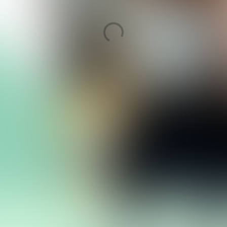
Barb
Van een technisch medische baa
naar het verwerken van groente 