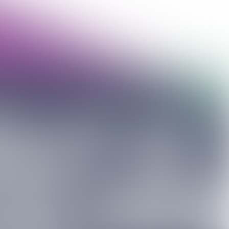
Stelt u
zich e
voor
U gaat maanden werken in een la
niet kent. Met mensen die u ook n
Om uw familie te onderhouden. 
uw eigen land is geen werk te vin